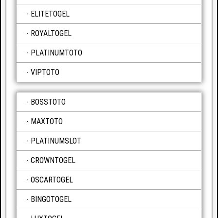
ELITETOGEL
ROYALTOGEL
PLATINUMTOTO
VIPTOTO
BOSSTOTO
MAXTOTO
PLATINUMSLOT
CROWNTOGEL
OSCARTOGEL
BINGOTOGEL