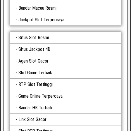
Bandar Macau Resmi
Jackpot Slot Terpercaya
Situs Slot Resmi
Situs Jackpot 4D
Agen Slot Gacor
Slot Game Terbaik
RTP Slot Tertinggi
Game Online Terpercaya
Bandar HK Terbaik
Link Slot Gacor