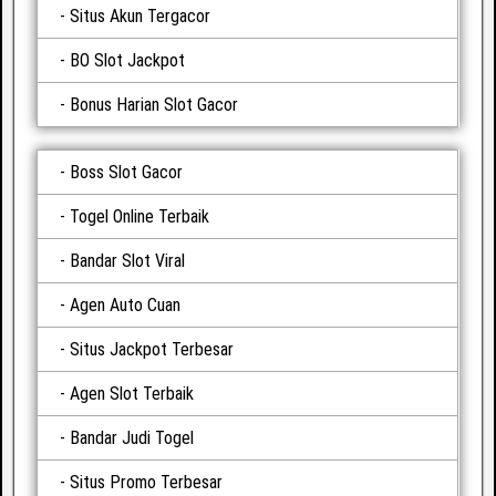
Situs Akun Tergacor
BO Slot Jackpot
Bonus Harian Slot Gacor
Boss Slot Gacor
Togel Online Terbaik
Bandar Slot Viral
Agen Auto Cuan
Situs Jackpot Terbesar
Agen Slot Terbaik
Bandar Judi Togel
Situs Promo Terbesar